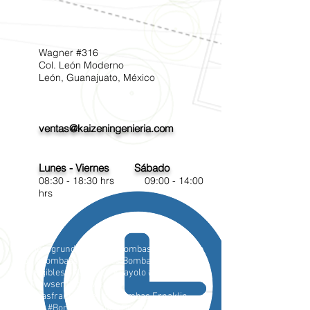
Wagner #316
Col. León Moderno
León, Guanajuato, México
ventas@kaizeningenieria.com
Lunes - Viernes Sábado
08:30 - 18:30 hrs 09:00 - 14:00
hrs
#bombasgrundfosenleon Bombas Grundfos en
León #bombassumegibles Bombas
sumergibles #KUAYOLO Kuayolo #Proflowser
Pro Flowser Proflowser
#bombasfranklinelectric Bombas Frnaklin
Electric #Bombaspedrollo Bombas Pedrollo