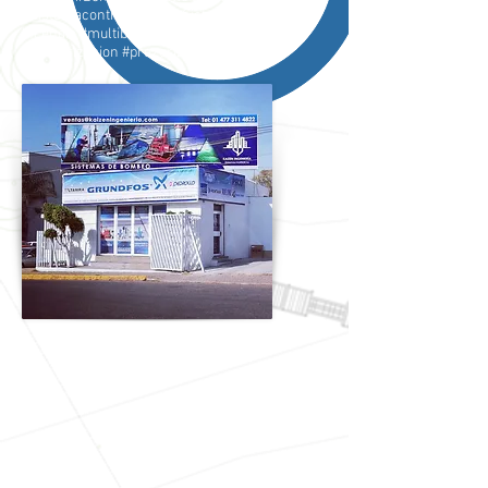
#Sistemacontraincendio Sistema Contra
Incendio #multibombeo multibombeo
#presurizacion #prezurizador